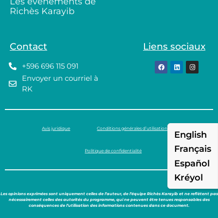
Les événements de
Richès Karayib
Contact
Liens sociaux
+596 696 115 091
Envoyer un courriel à
RK
Avis juridique
Conditions générales d’utilisation
English
Français
Politique de confidentialité
Español
Kréyol
Les opinions exprimées sont uniquement celles de l’auteur, de l’équipe Richès Karayib et ne reflètent pas
nécessairement celles des autorités du programme, qui ne peuvent être tenues responsables des
conséquences de l’utilisation des informations contenues dans ce document.