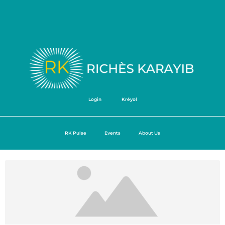
Login
Kréyol
RK Pulse
Events
About Us