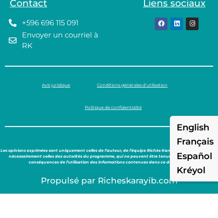
Contact
Liens sociaux
+596 696 115 091
Envoyer un courriel à
RK
Avis juridique
Conditions générales d’utilisation
Politique de confidentialité
English
Français
Les opinions exprimées sont uniquement celles de l’auteur, de l’équipe Richès Karayib et ne reflètent pas
Español
nécessairement celles des autorités du programme, qui ne peuvent être tenues responsables des
conséquences de l’utilisation des informations contenues dans ce document.
Kréyol
Propulsé par Richeskarayib.com