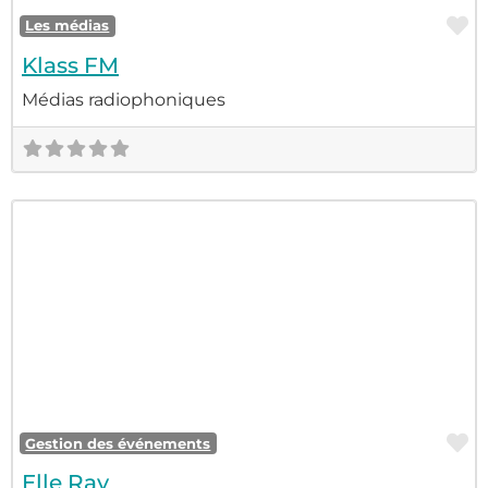
F
Les médias
Klass FM
Médias radiophoniques
F
Gestion des événements
Elle Ray