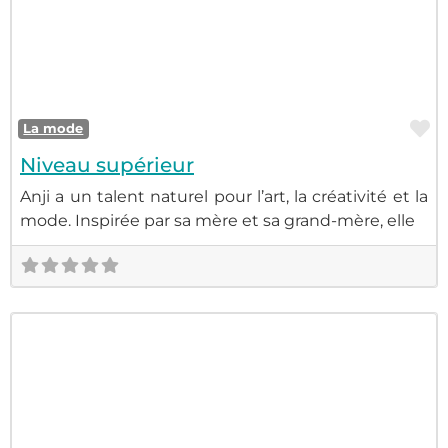
La mode
F
La mode
Niveau supérieur
Les
Anji a un talent naturel pour l’art, la créativité et la
mode. Inspirée par sa mère et sa grand-mère, elle
médias
Musique