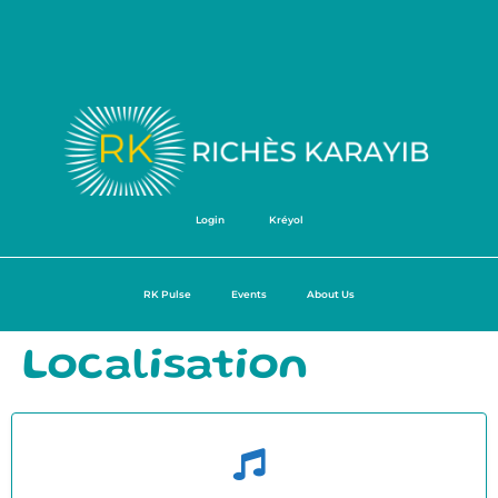
Login
Kréyol
RK Pulse
Events
About Us
Localisation