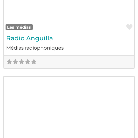
F
Les médias
Radio Anguilla
Organisations culturelles
Médias radiophoniques
Production d'enregistrements et soutien
technique