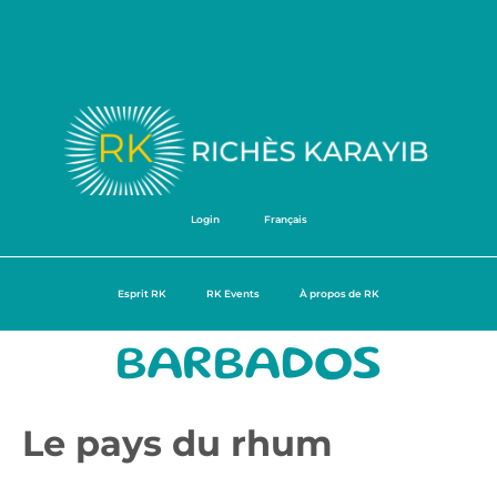
Login
Français
Esprit RK
RK Events
À propos de RK
BARBADOS
Le pays du rhum