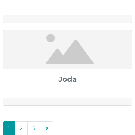
Joda
Publications plus anciennes
1
2
3