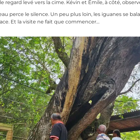
le regard levé vers la cime. Kévin et Émile, à côté, obse
eau perce le silence. Un peu plus loin, les iguanes se bala
ce. Et la visite ne fait que commencer…