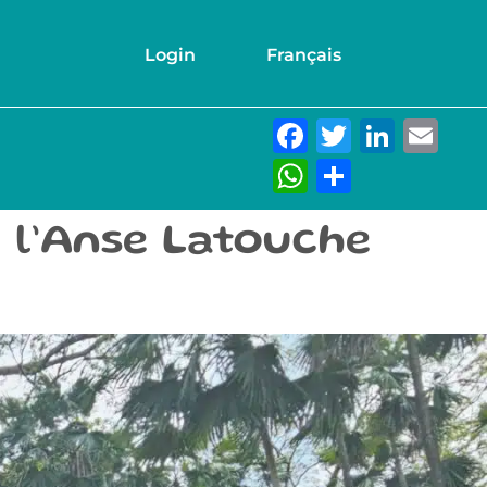
Login
Français
Facebook
Twitter
Link
Em
WhatsAp
Partage
à l’Anse Latouche