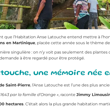
t que l’Habitation Anse Latouche entend mettre à l’honne
ns en Martinique
, placée cette année sous le thème d
ère singulière : on n’y voit pas seulement des plantes 
i demande à être regardé pour être protégé.
atouche, une mémoire née e
de Saint-Pierre
, l’Anse Latouche est l’une des plus anci
1643 par la famille d’Orange »
, raconte
Jimmy Limousi
00 hectares
. C’était alors la plus grande habitation mar