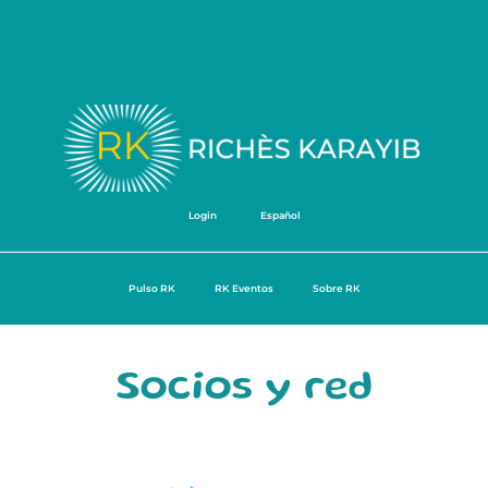
Login
Español
Pulso RK
RK Eventos
Sobre RK
Socios y red