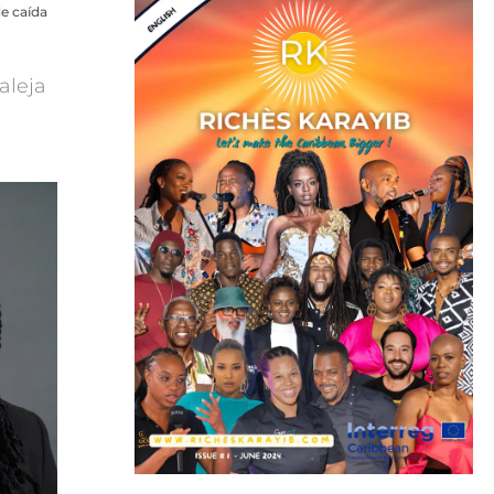
de caída
aleja