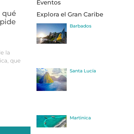
Eventos
r qué
Explora el Gran Caribe
spide
Barbados
de la
ca, que
Santa Lucía
Martinica