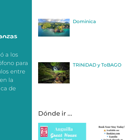
Dominica
ianzas
ó a los
ófono para
TRiNiDAD y ToBAGO
los entre
 en la
gica de
Dónde ir ...