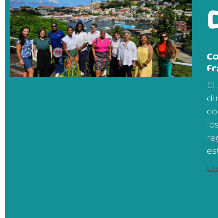
Co
Fr
El
di
co
lo
re
es
Le