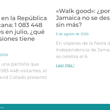
«Walk good»: ¿po
Jamaica no se de
 en la República
sin más?
ana: 1 083 448
es en julio, ¿qué
5 de agosto de 2026
siones tiene
En vísperas de la fiesta 
Independencia de Jamai
 2026
se celebra el 6
 una pantalla que
Leer Más "
083 448 visitantes, el
avid Collado presentó