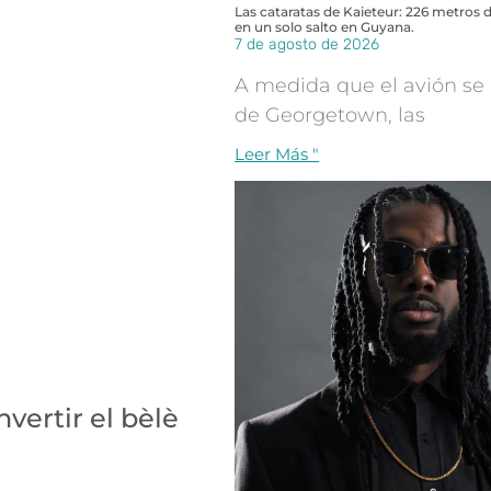
Las cataratas de Kaieteur: 226 metros 
en un solo salto en Guyana.
7 de agosto de 2026
A medida que el avión se 
de Georgetown, las
Leer Más "
vertir el bèlè