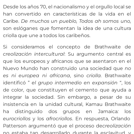
Desde los años 70, el nacionalismo y el orgullo local se
han convertido en características de la vida en el
Caribe.
De muchos un pueblo, Todos ah somos uno,
son eslóganes que fomentan la idea de una cultura
criolla que une a todos los caribeños.
Si consideramos el concepto de Brathwaite de
creolización intercultural
: Su argumento central es
que los europeos y africanos que se asentaron en el
Nuevo Mundo han construido una sociedad que
no
es ni europea ni africana
, sino
criolla.
Brathwaite
identificó ”
el grupo intermedio en expansión
“, los
de color, que constituyen el cemento que ayuda a
integrar la sociedad. Sin embargo, a pesar de su
insistencia en la unidad cultural, Kamau Brathwaite
ha distinguido dos grupos en Jamaica
:
los
eurocriollos
y los
afrocriollos
. En respuesta, Orlando
Patterson argumentó que el proceso de
creolización
no estaba tan desarrollado durante la esclavitud, y