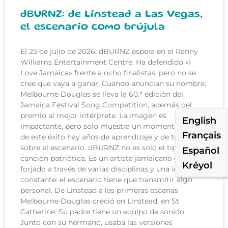
dBURNZ: de Linstead a Las Vegas,
el escenario como brújula
El 25 de julio de 2026, dBURNZ espera en el Ranny
Williams Entertainment Centre. Ha defendido «I
Love Jamaica» frente a ocho finalistas, pero no se
cree que vaya a ganar. Cuando anuncian su nombre,
Melbourne Douglas se lleva la 60.ª edición del
Jamaica Festival Song Competition, además del
premio al mejor intérprete. La imagen es
English
impactante, pero solo muestra un momento. Detrás
Français
de este éxito hay años de aprendizaje y de trabajo
sobre el escenario. dBURNZ no es solo el tipo de la
Español
canción patriótica. Es un artista jamaicano que se ha
Kréyol
forjado a través de varias disciplinas y una idea
constante: el escenario tiene que transmitir algo
personal. De Linstead a las primeras escenas
Melbourne Douglas creció en Linstead, en St
Catherine. Su padre tiene un equipo de sonido.
Junto con su hermano, usaba las versiones