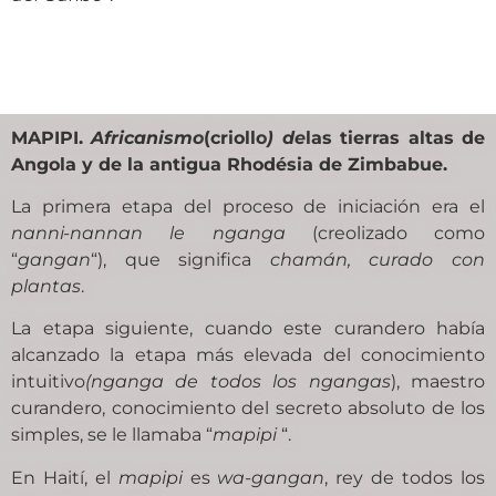
MAPIPI.
Africanismo
(criollo
)
de
las tierras altas de
Angola y de la antigua Rhodésia de Zimbabue.
La primera etapa del proceso de iniciación era el
nanni-nannan le nganga
(creolizado como
“
gangan
“), que significa
chamán, curado con
plantas
.
La etapa siguiente, cuando este curandero había
alcanzado la etapa más elevada del conocimiento
intuitivo
(nganga de todos los ngangas
), maestro
curandero, conocimiento del secreto absoluto de los
simples, se le llamaba “
mapipi
“.
En Haití, el
mapipi
es
wa-gangan
, rey de todos los