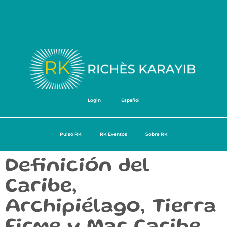
Login
Español
Pulso RK
RK Eventos
Sobre RK
Definición del
Caribe,
Archipiélago, Tierra