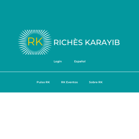
Login
Español
Pulso RK
RK Eventos
Sobre RK