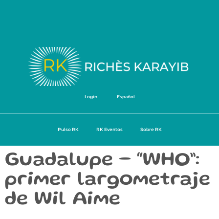
Login
Español
Pulso RK
RK Eventos
Sobre RK
Guadalupe – “WHO”:
primer largometraje
de Wil Aime