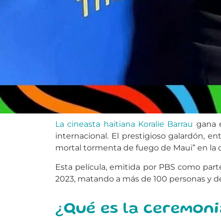
La cineasta haitiana Koralie Barrau
gana e
internacional. El prestigioso galardón,
mortal tormenta de fuego de Maui” en la 
Esta película, emitida por PBS como part
2023, matando a más de 100 personas y d
¿Qué es la ceremoni