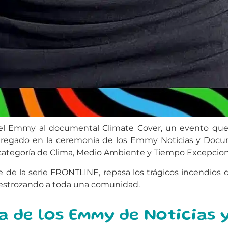
l Emmy al documental Climate Cover, un evento que d
 entregado en la ceremonia de los Emmy Noticias y Docu
categoría de Clima, Medio Ambiente y Tiempo Excepcion
e de la serie FRONTLINE, repasa los trágicos incendios 
estrozando a toda una comunidad.
a de los Emmy de Noticias