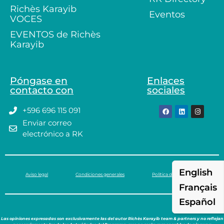
Richès Karayib
Eventos
VOCES
EVENTOS de Richès
Karayib
Póngase en
Enlaces
contacto con
sociales
+596 696 115 091
Enviar correo
electrónico a RK
English
Aviso legal
Condiciones generales
Política de privacidad
Français
Español
Las opiniones expresadas son exclusivamente las del autor Richès Karayib team & partners y no reflejan