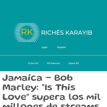
Login
Español
Pulso RK
RK Eventos
Sobre RK
Jamaica – Bob
Marley: “Is This
Love” supera los mil