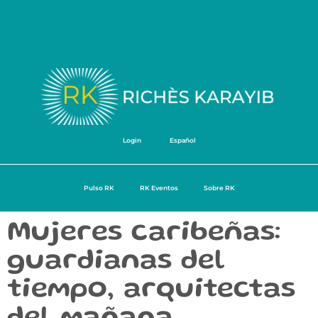
Login
Español
Pulso RK
RK Eventos
Sobre RK
Mujeres caribeñas:
guardianas del
tiempo, arquitectas