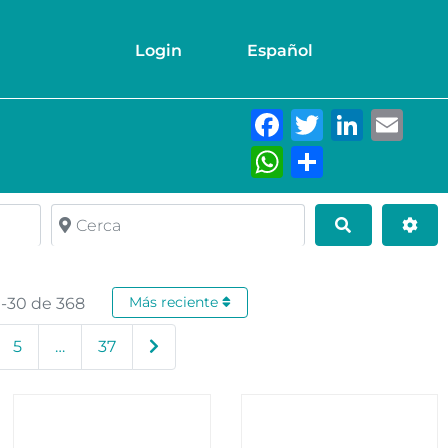
Login
Español
Facebook
Twitter
Link
Em
WhatsAp
Compar
Cerca
Buscar
Adv
Más reciente
1-30 de 368
Entradas anteriores
5
…
37