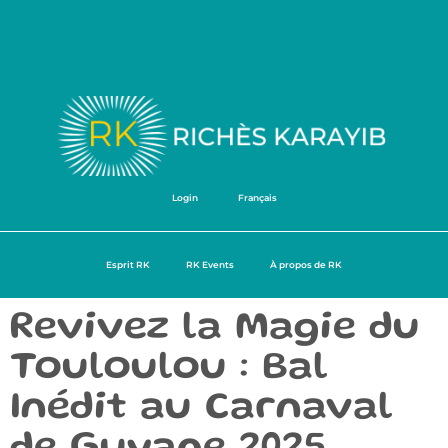
Login
Français
Esprit RK
RK Events
À propos de RK
Revivez la Magie du
Touloulou : Bal
Inédit au Carnaval