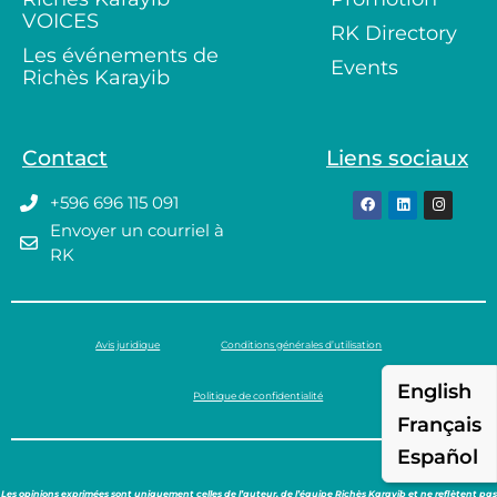
VOICES
RK Directory
Les événements de
Events
Richès Karayib
Contact
Liens sociaux
+596 696 115 091
Envoyer un courriel à
RK
Avis juridique
Conditions générales d’utilisation
English
Politique de confidentialité
Français
Español
Les opinions exprimées sont uniquement celles de l’auteur, de l’équipe Richès Karayib et ne reflètent pas