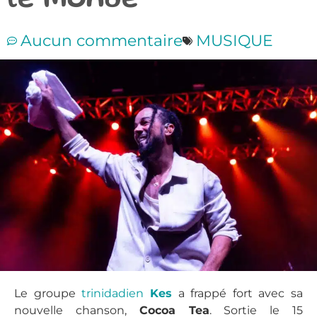
le Monde
Aucun commentaire
MUSIQUE
Le groupe
trinidadien
Kes
a frappé fort avec sa
nouvelle chanson,
Cocoa Tea
. Sortie le 15