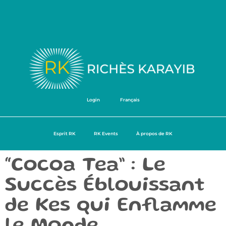
Login
Français
Esprit RK
RK Events
À propos de RK
“Cocoa Tea” : Le
Succès Éblouissant
de Kes qui Enflamme