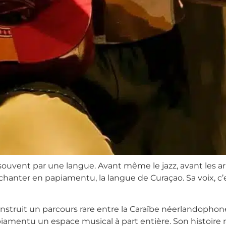
souvent par une langue. Avant même le jazz, avant les 
 : chanter en papiamentu, la langue de Curaçao. Sa voix,
construit un parcours rare entre la Caraïbe néerlandophon
apiamentu un espace musical à part entière. Son histoire 