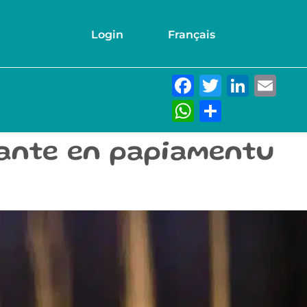
Login
Français
Facebook
Twitter
Link
Em
WhatsAp
Partage
chante en papiamentu