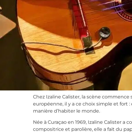
Chez Izaline Calister, la scène commence 
européenne, il y a ce choix simple et fort
manière d’habiter le monde.
Née à Curaçao en 1969, Izaline Calister a 
compositrice et parolière, elle a fait du p