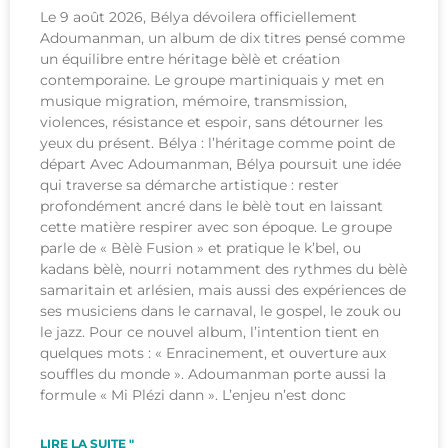
Le 9 août 2026, Bélya dévoilera officiellement
Adoumanman, un album de dix titres pensé comme
un équilibre entre héritage bèlè et création
contemporaine. Le groupe martiniquais y met en
musique migration, mémoire, transmission,
violences, résistance et espoir, sans détourner les
yeux du présent. Bélya : l’héritage comme point de
départ Avec Adoumanman, Bélya poursuit une idée
qui traverse sa démarche artistique : rester
profondément ancré dans le bèlè tout en laissant
cette matière respirer avec son époque. Le groupe
parle de « Bèlè Fusion » et pratique le k’bel, ou
kadans bèlè, nourri notamment des rythmes du bèlè
samaritain et arlésien, mais aussi des expériences de
ses musiciens dans le carnaval, le gospel, le zouk ou
le jazz. Pour ce nouvel album, l’intention tient en
quelques mots : « Enracinement, et ouverture aux
souffles du monde ». Adoumanman porte aussi la
formule « Mi Plézi dann ». L’enjeu n’est donc
LIRE LA SUITE "