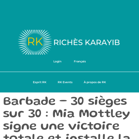
Login
Français
Esprit RK
RK Events
À propos de RK
Barbade – 30 sièges
sur 30 : Mia Mottley
signe une victoire