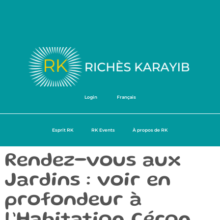
Login
Français
Esprit RK
RK Events
À propos de RK
Rendez-vous aux
Jardins : voir en
profondeur à