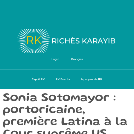
Login
Français
Esprit RK
RK Events
À propos de RK
Sonia Sotomayor :
portoricaine,
première Latina à la