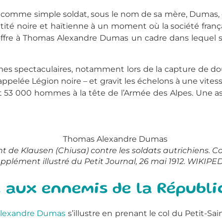
e comme simple soldat, sous le nom de sa mère, Dumas, que
dentité noire et haïtienne à un moment où la société fra
se offre à Thomas Alexandre Dumas un cadre dans leque
armes spectaculaires, notamment lors de la capture de dou
ppelée Légion noire – et gravit les échelons à une vitess
t 53 000 hommes à la tête de l’Armée des Alpes. Une
t de Klausen (Chiusa) contre les soldats autrichiens. 
pplément illustré du Petit Journal, 26 mai 1912. WIKIPE
e aux ennemis de la Républ
lexandre Dumas
s’illustre en prenant le col du Petit-Sa