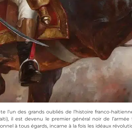
e l’un des grands oubliés de l’histoire franco-haïtienn
ti), il est devenu le premier général noir de l’armée f
nel à tous égards, incarne à la fois les idéaux révoluti