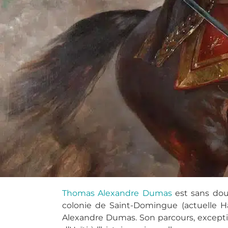
Thomas Alexandre Dumas
est sans dout
colonie de Saint-Domingue (actuelle Haï
Alexandre Dumas. Son parcours, exception