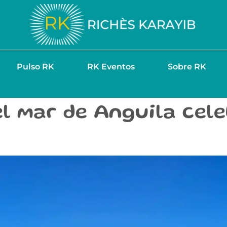
Pulso RK
RK Eventos
Sobre RK
el mar de Anguila cel