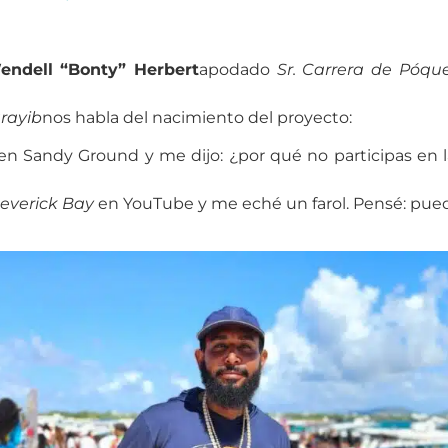
endell “Bonty” Herbert
apodado
Sr. Carrera de Póqu
rayib
nos habla del nacimiento del proyecto:
 Sandy Ground y me dijo: ¿por qué no participas en la
everick Bay
en YouTube y me eché un farol. Pensé: puedo