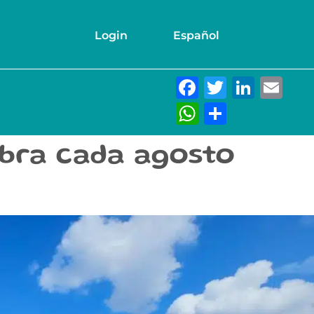
Login
Español
Facebook
Twitter
Link
Em
WhatsAp
Compar
ebra cada agosto