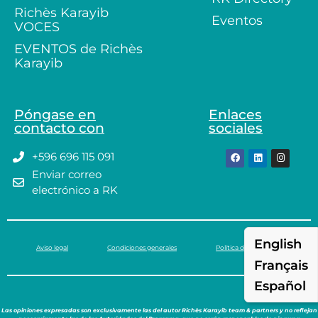
Richès Karayib
Eventos
VOCES
EVENTOS de Richès
Karayib
Póngase en
Enlaces
contacto con
sociales
+596 696 115 091
Enviar correo
electrónico a RK
English
Aviso legal
Condiciones generales
Política de privacidad
Français
Español
Las opiniones expresadas son exclusivamente las del autor Richès Karayib team & partners y no reflejan