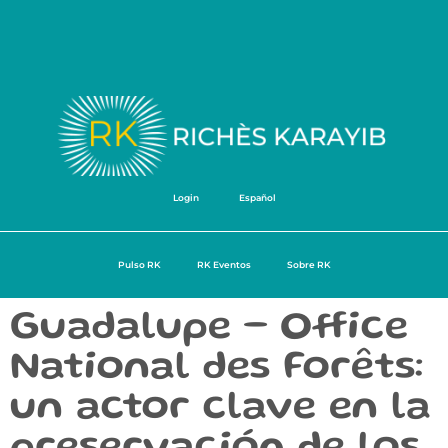
Login
Español
Pulso RK
RK Eventos
Sobre RK
Guadalupe – Office
National des Forêts:
un actor clave en la