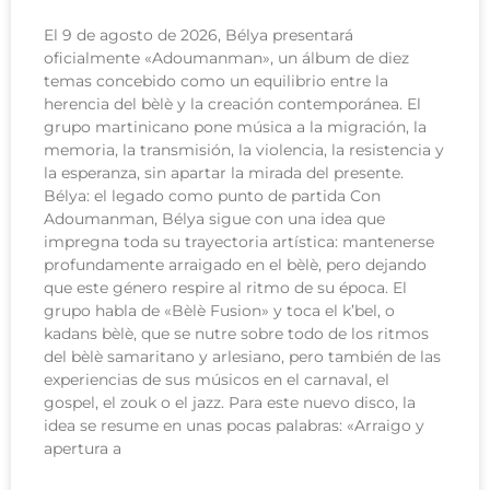
El 9 de agosto de 2026, Bélya presentará
oficialmente «Adoumanman», un álbum de diez
temas concebido como un equilibrio entre la
herencia del bèlè y la creación contemporánea. El
grupo martinicano pone música a la migración, la
memoria, la transmisión, la violencia, la resistencia y
la esperanza, sin apartar la mirada del presente.
Bélya: el legado como punto de partida Con
Adoumanman, Bélya sigue con una idea que
impregna toda su trayectoria artística: mantenerse
profundamente arraigado en el bèlè, pero dejando
que este género respire al ritmo de su época. El
grupo habla de «Bèlè Fusion» y toca el k’bel, o
kadans bèlè, que se nutre sobre todo de los ritmos
del bèlè samaritano y arlesiano, pero también de las
experiencias de sus músicos en el carnaval, el
gospel, el zouk o el jazz. Para este nuevo disco, la
idea se resume en unas pocas palabras: «Arraigo y
apertura a