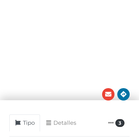
MÚSICA DE
ANGUILA
West End Village





Tipo
Detalles
3