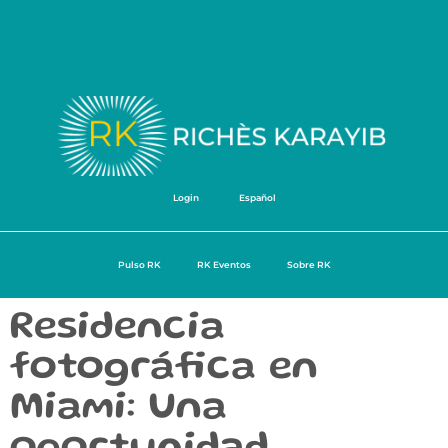
Login
Español
Pulso RK
RK Eventos
Sobre RK
Residencia
fotográfica en
Miami: Una