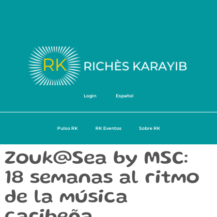
Login
Español
Pulso RK
RK Eventos
Sobre RK
Zouk@Sea by MSC:
18 semanas al ritmo
de la música