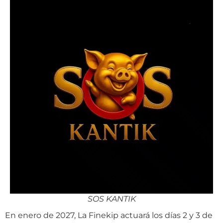
SOS KANTIK
En enero de 2027, La Finekip actuará los días 2 y 3 de