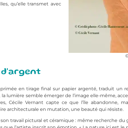
lles, qu’elle transmet avec
©
 d'argent
primée en tirage final sur papier argenté, traduit un 
, la lumière semble émerger de l’image elle-même, acce
bres, Cécile Vernant capte ce que l’île abandonne, ma
re architecturale en mutation, une beauté qui résiste.
 son travail pictural et céramique : même recherche du gr
ces que l’artiste inscrit son émotion. « La nature ici est l