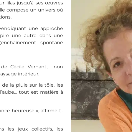
r lilas jusqu’à ses œuvres
 elle compose un univers où
ions.
, revendiquant une approche
nspire une autre dans une
(enchaînement spontané
il de Cécile Vernant, non
ysage intérieur.
 de la pluie sur la tôle, les
à l’aube… tout est matière à
ance heureuse », affirme-t-
 les jeux collectifs, les