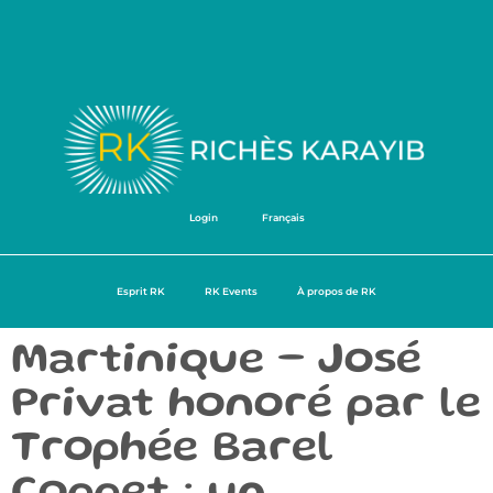
Login
Français
Esprit RK
RK Events
À propos de RK
Martinique – José
Privat honoré par le
Trophée Barel