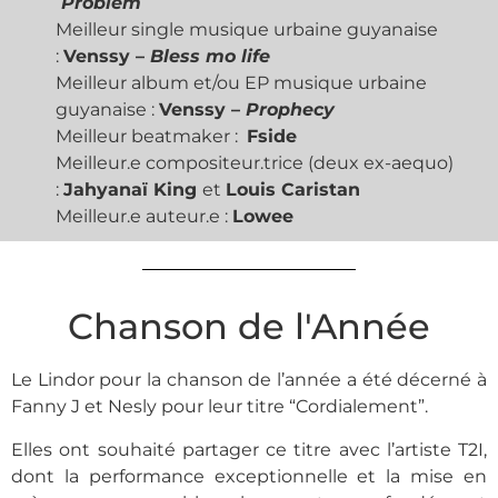
Problem
Meilleur single musique urbaine guyanaise
:
Venssy –
Bless mo life
Meilleur album et/ou EP musique urbaine
guyanaise :
Venssy –
Prophecy
Meilleur beatmaker :
Fside
Meilleur.e compositeur.trice (deux ex-aequo)
:
Jahyanaï King
et
Louis Caristan
Meilleur.e auteur.e :
Lowee
Chanson de l'Année
Le Lindor pour la chanson de l’année a été décerné à
Fanny J et Nesly pour leur titre “Cordialement”.
Elles ont souhaité partager ce titre avec l’artiste T2I,
dont la performance exceptionnelle et la mise en