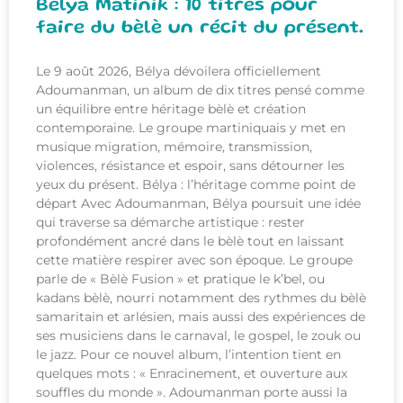
Bélya Matinik : 10 titres pour
faire du bèlè un récit du présent.
Le 9 août 2026, Bélya dévoilera officiellement
Adoumanman, un album de dix titres pensé comme
un équilibre entre héritage bèlè et création
contemporaine. Le groupe martiniquais y met en
musique migration, mémoire, transmission,
violences, résistance et espoir, sans détourner les
yeux du présent. Bélya : l’héritage comme point de
départ Avec Adoumanman, Bélya poursuit une idée
qui traverse sa démarche artistique : rester
profondément ancré dans le bèlè tout en laissant
cette matière respirer avec son époque. Le groupe
parle de « Bèlè Fusion » et pratique le k’bel, ou
kadans bèlè, nourri notamment des rythmes du bèlè
samaritain et arlésien, mais aussi des expériences de
ses musiciens dans le carnaval, le gospel, le zouk ou
le jazz. Pour ce nouvel album, l’intention tient en
quelques mots : « Enracinement, et ouverture aux
souffles du monde ». Adoumanman porte aussi la