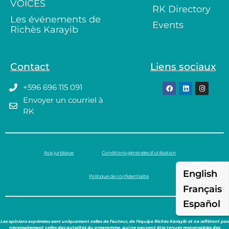
VOICES
RK Directory
Les événements de
Events
Richès Karayib
Contact
Liens sociaux
+596 696 115 091
Envoyer un courriel à
RK
Avis juridique
Conditions générales d’utilisation
English
Politique de confidentialité
Français
Español
Les opinions exprimées sont uniquement celles de l’auteur, de l’équipe Richès Karayib et ne reflètent pas
nécessairement celles des autorités du programme, qui ne peuvent être tenues responsables des