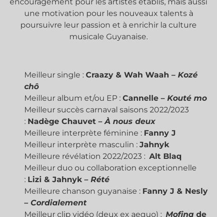
encouragement pour les artistes établis, mais aussi
une motivation pour les nouveaux talents à
poursuivre leur passion et à enrichir la culture
musicale Guyanaise.
Meilleur single :
Craazy & Wah Waah –
Kozé
chô
Meilleur album et/ou EP :
Cannelle –
Kouté mo
Meilleur succès carnaval saisons 2022/2023
:
Nadège Chauvet –
À nous deux
Meilleure interprète féminine :
Fanny J
Meilleur interprète masculin :
Jahnyk
Meilleure révélation 2022/2023 :
Alt Blaq
Meilleur duo ou collaboration exceptionnelle
:
Lizi & Jahnyk –
Rété
Meilleure chanson guyanaise :
Fanny J & Nesly
–
Cordialement
Meilleur clip vidéo (deux ex aequo) :
Mofina
de