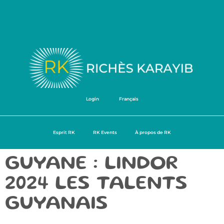
Login
Français
Esprit RK
RK Events
À propos de RK
GUYANE : LINDOR
2024 LES TALENTS
GUYANAIS