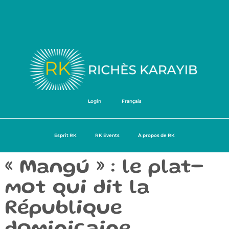
Login
Français
Esprit RK
RK Events
À propos de RK
« Mangú » : le plat-
mot qui dit la
République