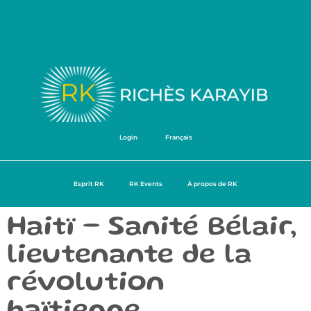
Login
Français
Esprit RK
RK Events
À propos de RK
Haitï – Sanité Bélair,
lieutenante de la
révolution