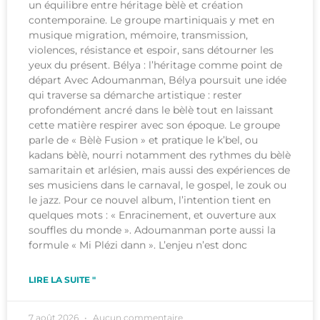
un équilibre entre héritage bèlè et création
contemporaine. Le groupe martiniquais y met en
musique migration, mémoire, transmission,
violences, résistance et espoir, sans détourner les
yeux du présent. Bélya : l’héritage comme point de
départ Avec Adoumanman, Bélya poursuit une idée
qui traverse sa démarche artistique : rester
profondément ancré dans le bèlè tout en laissant
cette matière respirer avec son époque. Le groupe
parle de « Bèlè Fusion » et pratique le k’bel, ou
kadans bèlè, nourri notamment des rythmes du bèlè
samaritain et arlésien, mais aussi des expériences de
ses musiciens dans le carnaval, le gospel, le zouk ou
le jazz. Pour ce nouvel album, l’intention tient en
quelques mots : « Enracinement, et ouverture aux
souffles du monde ». Adoumanman porte aussi la
formule « Mi Plézi dann ». L’enjeu n’est donc
LIRE LA SUITE "
7 août 2026
Aucun commentaire