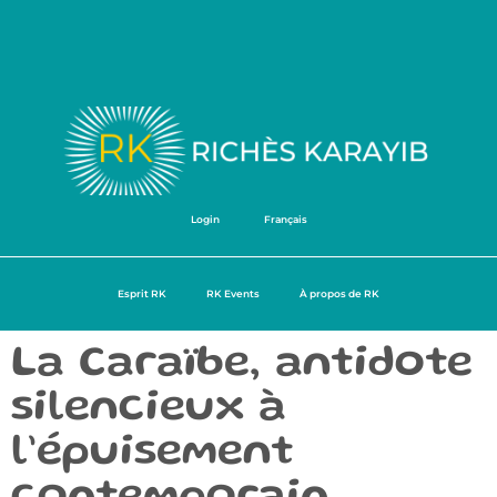
Login
Français
Esprit RK
RK Events
À propos de RK
La Caraïbe, antidote
silencieux à
l’épuisement