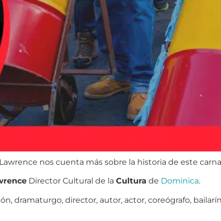
awrence nos cuenta más sobre la historia de este carna
wrence
Director Cultural de la
Cultura
de
Dominica
.
, dramaturgo, director, autor, actor, coreógrafo, bailarín