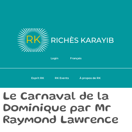
Login
Français
Esprit RK
RK Events
À propos de RK
Le Carnaval de la
Dominique par Mr
Raymond Lawrence