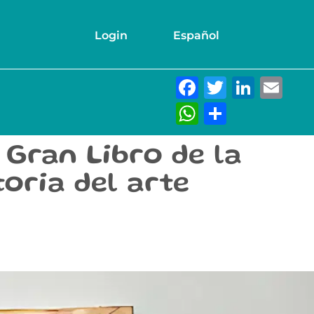
Login
Español
Facebook
Twitter
Link
Em
WhatsAp
Compar
Gran Libro de la
toria del arte