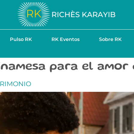
Pulso RK
RK Eventos
Sobre RK
urinamesa para el amor
TRIMONIO