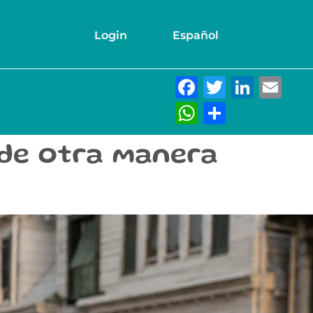
Login
Español
Facebook
Twitter
Link
Em
WhatsAp
Compar
 de otra manera