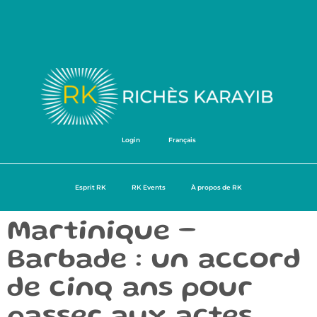
Login
Français
Esprit RK
RK Events
À propos de RK
Martinique –
Barbade : un accord
de cinq ans pour