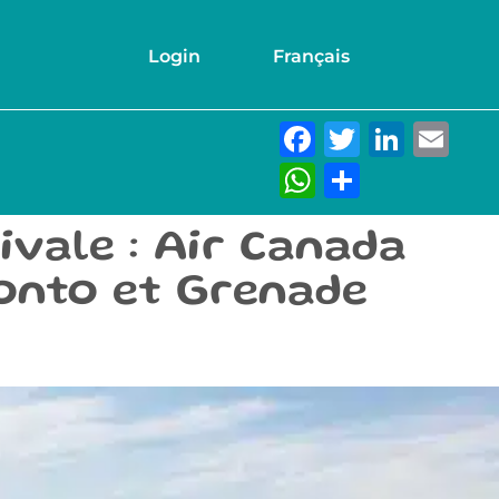
Login
Français
Facebook
Twitter
Link
Em
WhatsAp
Partage
ivale : Air Canada
onto et Grenade