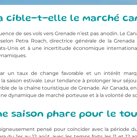
 cible-t-elle le marché ca
uence de ses vols vers Grenade n’est pas anodin. Le C
, selon Petra Roach, directrice générale de la Grena
ts-Unis et à une incertitude économique internationale,
dynamiques.
ar un taux de change favorable et un intérêt marq
 saison estivale. Leur tendance à prolonger leur séjour 
mble de la chaîne touristique de Grenade. Air Canada, 
une dynamique de marché porteuse et à la volonté de sou
une saison phare pour le to
oigneusement pensé pour coïncider avec la période d
ra du 1er au 12 août, avec les temps forts les 11 et 12 