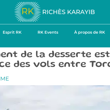
Esprit RK
RK Events
À propos de RK
nt de la desserte est
ce des vols entre Tor
SME