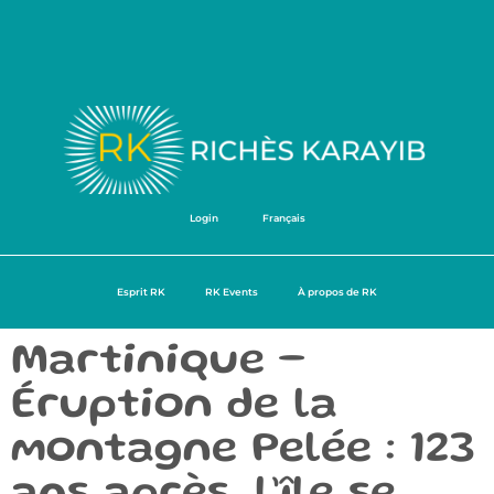
Login
Français
Esprit RK
RK Events
À propos de RK
Martinique –
Éruption de la
montagne Pelée : 123