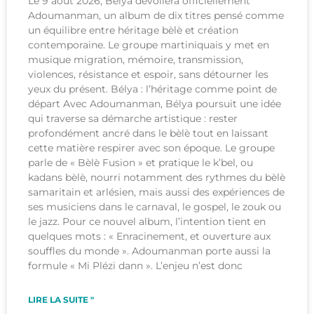
Le 9 août 2026, Bélya dévoilera officiellement
Adoumanman, un album de dix titres pensé comme
un équilibre entre héritage bèlè et création
contemporaine. Le groupe martiniquais y met en
musique migration, mémoire, transmission,
violences, résistance et espoir, sans détourner les
yeux du présent. Bélya : l’héritage comme point de
départ Avec Adoumanman, Bélya poursuit une idée
qui traverse sa démarche artistique : rester
profondément ancré dans le bèlè tout en laissant
cette matière respirer avec son époque. Le groupe
parle de « Bèlè Fusion » et pratique le k’bel, ou
kadans bèlè, nourri notamment des rythmes du bèlè
samaritain et arlésien, mais aussi des expériences de
ses musiciens dans le carnaval, le gospel, le zouk ou
le jazz. Pour ce nouvel album, l’intention tient en
quelques mots : « Enracinement, et ouverture aux
souffles du monde ». Adoumanman porte aussi la
formule « Mi Plézi dann ». L’enjeu n’est donc
LIRE LA SUITE "