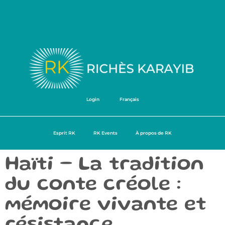
Login
Français
Esprit RK
RK Events
À propos de RK
Haïti – La tradition
du conte créole :
mémoire vivante et