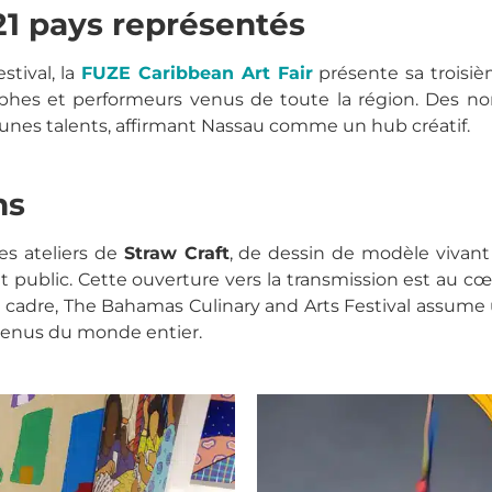
 21 pays représentés
tival, la
FUZE Caribbean Art Fair
présente sa troisiè
aphes et performeurs venus de toute la région. Des n
unes talents, affirmant Nassau comme un hub créatif.
ns
es ateliers de
Straw Craft
, de dessin de modèle vivant
et public. Cette ouverture vers la transmission est au cœu
 cadre,
The Bahamas Culinary and Arts Festival
assume un
 venus du monde entier.