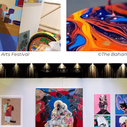
rts Festival
©The Bahama