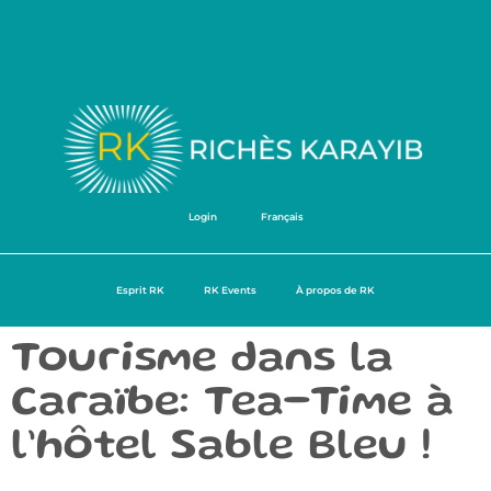
Login
Français
Esprit RK
RK Events
À propos de RK
Tourisme dans la
Caraïbe: Tea-Time à
l’hôtel Sable Bleu !