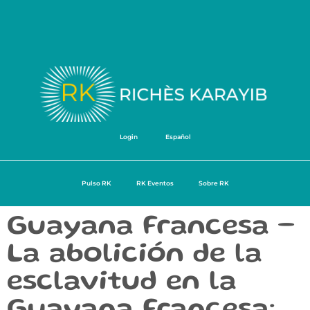
Login
Español
Pulso RK
RK Eventos
Sobre RK
Guayana Francesa –
La abolición de la
esclavitud en la