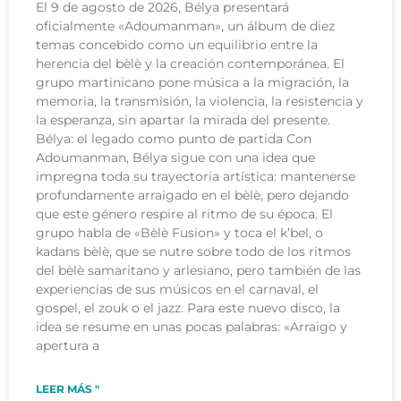
El 9 de agosto de 2026, Bélya presentará
oficialmente «Adoumanman», un álbum de diez
temas concebido como un equilibrio entre la
herencia del bèlè y la creación contemporánea. El
grupo martinicano pone música a la migración, la
memoria, la transmisión, la violencia, la resistencia y
la esperanza, sin apartar la mirada del presente.
Bélya: el legado como punto de partida Con
Adoumanman, Bélya sigue con una idea que
impregna toda su trayectoria artística: mantenerse
profundamente arraigado en el bèlè, pero dejando
que este género respire al ritmo de su época. El
grupo habla de «Bèlè Fusion» y toca el k’bel, o
kadans bèlè, que se nutre sobre todo de los ritmos
del bèlè samaritano y arlesiano, pero también de las
experiencias de sus músicos en el carnaval, el
gospel, el zouk o el jazz. Para este nuevo disco, la
idea se resume en unas pocas palabras: «Arraigo y
apertura a
LEER MÁS "