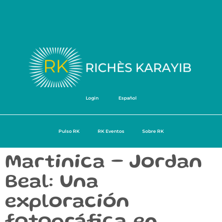
Login
Español
Pulso RK
RK Eventos
Sobre RK
Martinica – Jordan
Beal: Una
exploración