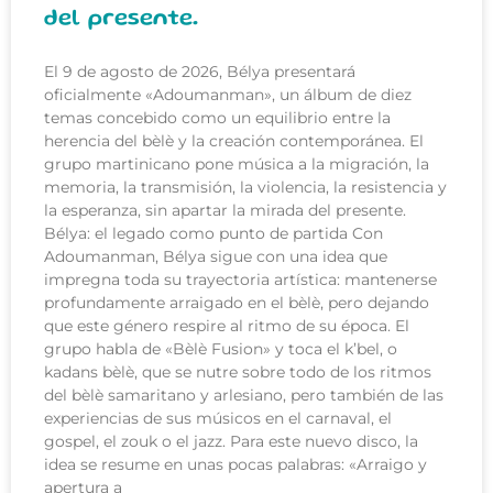
del presente.
El 9 de agosto de 2026, Bélya presentará
oficialmente «Adoumanman», un álbum de diez
temas concebido como un equilibrio entre la
herencia del bèlè y la creación contemporánea. El
grupo martinicano pone música a la migración, la
memoria, la transmisión, la violencia, la resistencia y
la esperanza, sin apartar la mirada del presente.
Bélya: el legado como punto de partida Con
Adoumanman, Bélya sigue con una idea que
impregna toda su trayectoria artística: mantenerse
profundamente arraigado en el bèlè, pero dejando
que este género respire al ritmo de su época. El
grupo habla de «Bèlè Fusion» y toca el k’bel, o
kadans bèlè, que se nutre sobre todo de los ritmos
del bèlè samaritano y arlesiano, pero también de las
experiencias de sus músicos en el carnaval, el
gospel, el zouk o el jazz. Para este nuevo disco, la
idea se resume en unas pocas palabras: «Arraigo y
apertura a