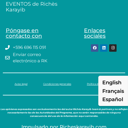
EVENTOS de Richès
Karayib
Póngase en
Enlaces
contacto con
sociales
+596 696 115 091
Enviar correo
electrónico a RK
English
Aviso legal
Condiciones generales
Política de privacidad
Français
Español
Las opiniones expresadas son exclusivamente las del autor Richès Karayib team & partners y no reflejan
necesariamente las de las Autoridades del Programa, que no serán responsables de ninguna
consecuencia del uso de la información aquí contenida.
Impulsado por Richeskarayib.com