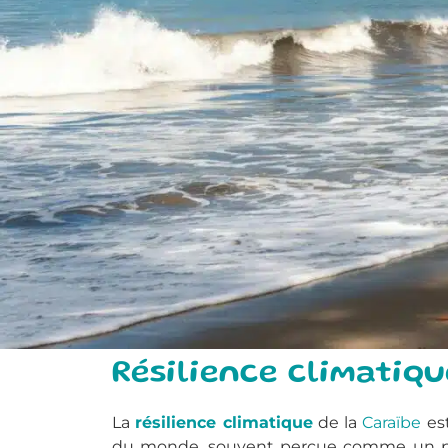
Résilience climatique
La
résilience climatique
de la
Caraïbe
est
du monde, souvent perçue comme un parad