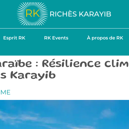
Esprit RK
RK Events
À propos de RK
araïbe : Résilience cli
ès Karayib
SME