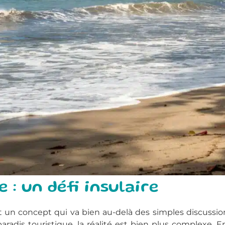
 : un défi insulaire
 un concept qui va bien au-delà des simples discussio
is touristique, la réalité est bien plus complexe. E