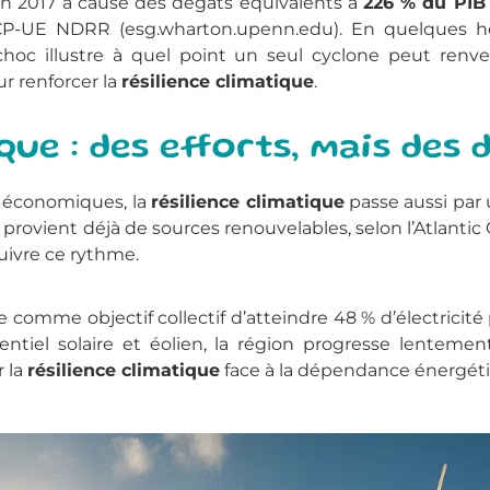
n 2017 a causé des dégâts équivalents à
226 % du PIB
P-UE NDRR (esg.wharton.upenn.edu). En quelques he
choc illustre à quel point un seul cyclone peut renver
r renforcer la
résilience climatique
.
ue : des efforts, mais des 
 économiques, la
résilience climatique
passe aussi par 
 provient déjà de sources renouvelables, selon l’Atlantic 
uivre ce rythme.
xée comme objectif collectif d’atteindre 48 % d’électricit
entiel solaire et éolien, la région progresse lenteme
r la
résilience climatique
face à la dépendance énergétiqu