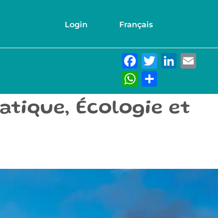
Login
Français
Facebook
Twitter
Link
Em
WhatsAp
Partage
matique, Écologie et