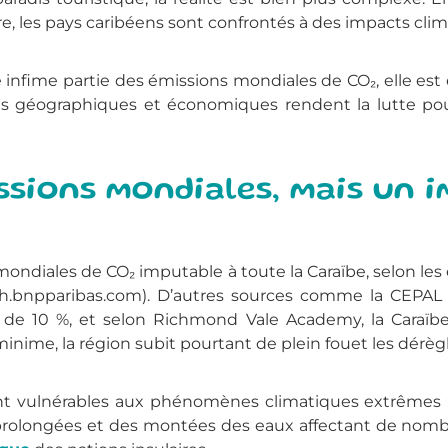
re, les pays caribéens sont confrontés à des impacts cli
e infime partie des émissions mondiales de CO₂, elle es
s géographiques et économiques rendent la lutte pour 
ssions mondiales, mais un 
 mondiales de CO₂ imputable à toute la Caraïbe, selon les 
h.bnpparibas.com). D’autres sources comme la CEPAL
s de 10 %, et selon Richmond Vale Academy, la Caraï
minime, la région subit pourtant de plein fouet les dérè
ent vulnérables aux phénomènes climatiques extrêmes :
prolongées et des montées des eaux affectant de nomb