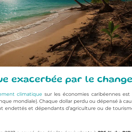
ue exacerbée par le chang
ement climatique
sur les économies caribéennes est e
ue mondiale). Chaque dollar perdu ou dépensé à cause d
nt endettés et dépendants d’agriculture ou de tourisme