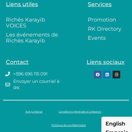
Liens utiles
Services
Richès Karayib
Promotion
VOICES
RK Directory
Les événements de
Events
Richès Karayib
Contact
Liens sociaux
+596 696 115 091
Envoyer un courriel à
RK
Avis juridique
Conditions générales d’utilisation
English
Politique de confidentialité