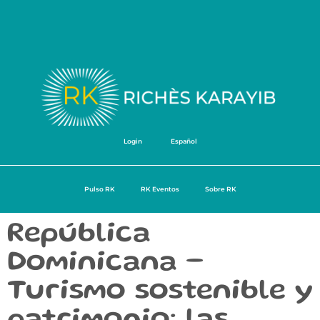
Login
Español
Pulso RK
RK Eventos
Sobre RK
República
Dominicana –
Turismo sostenible y